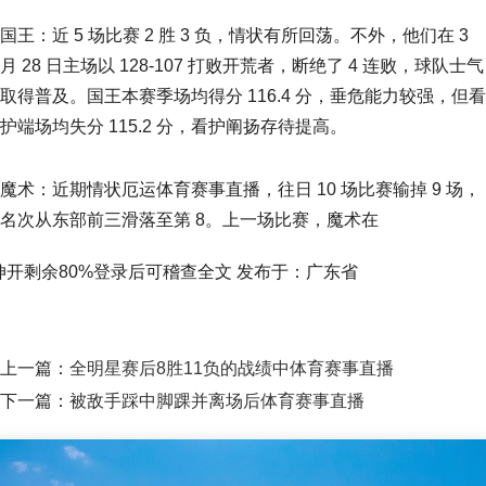
国王：近 5 场比赛 2 胜 3 负，情状有所回荡。不外，他们在 3
月 28 日主场以 128-107 打败开荒者，断绝了 4 连败，球队士气
取得普及。国王本赛季场均得分 116.4 分，垂危能力较强，但看
护端场均失分 115.2 分，看护阐扬存待提高。
魔术：近期情状厄运体育赛事直播，往日 10 场比赛输掉 9 场，
名次从东部前三滑落至第 8。上一场比赛，魔术在
伸开剩余80%登录后可稽查全文 发布于：广东省
上一篇：
全明星赛后8胜11负的战绩中体育赛事直播
下一篇：
被敌手踩中脚踝并离场后体育赛事直播