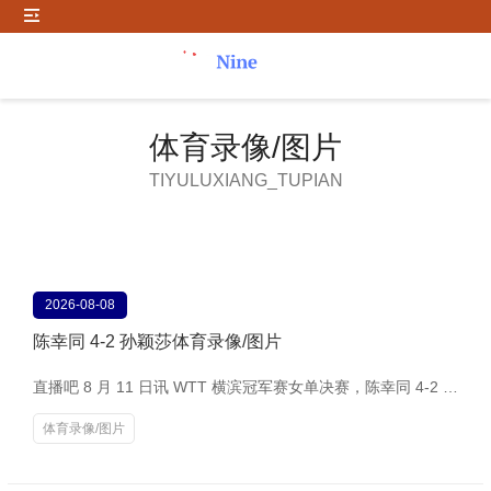
体育录像/图片
TIYULUXIANG_TUPIAN
2026-08-08
陈幸同 4-2 孙颖莎体育录像/图片
直播吧 8 月 11 日讯 WTT 横滨冠军赛女单决赛，陈幸同 4-2 孙颖莎，夺得冠军。 赛后，陈幸同更新社媒，她对球迷默示了感谢，并默示这个冠军对我方长短常大的激发。 陈幸同写说念：感谢公共一齐以来的援手和饱读动，这个冠军对我来说长短常大的激发，也让我愈加执意不绝勉力、束缚进步，为中国队争取更多的荣誉 。 就像赛前说的，能站在莎莎对面即是一件很干豫易的事，也很感谢有莎莎这么的敌手。咱们今天也沿路为不雅众奉献了一场精彩的比赛，也很阻止这么的时辰。 咱们不绝沿路加油！（PS：且归请公共吃饭）体
体育录像/图片