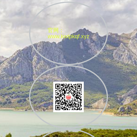
官网：
www.kwtpkqf.xyz