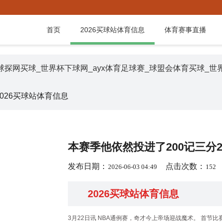
首页
2026买球站体育信息
体育赛事直播
_球探网买球_世界杯下球网_ayx体育足球赛_球盟会体育买球_世
2026买球站体育信息
本赛季他依然投进了200记三分2
发布日期：
点击次数：
2026-06-03 04:49
152
2026买球站体育信息
3月22日讯 NBA通例赛，奇才今上帝场迎战魔术。 首节