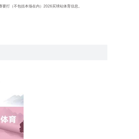
赛要打（不包括本场在内）2026买球站体育信息。