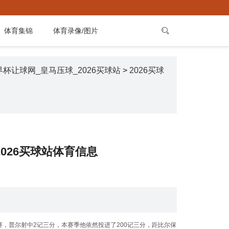
体育集锦
体育录像/图片
界杯让球网_皇马压球_2026买球站
>
2026买球
026买球站体育信息
比赛，普尔射中2记三分，本赛季他依然投进了200记三分，距比尔保