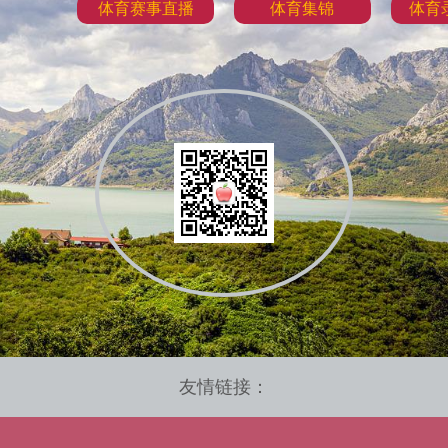
体育赛事直播
体育集锦
体育
友情链接：