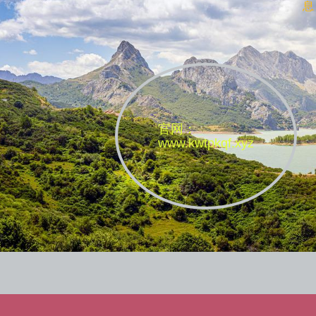
息
官网：
www.kwtpkqf.xyz