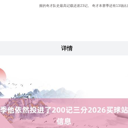
握的奇才队史最高记载还差23记。 奇才本赛季还有13场比
详情