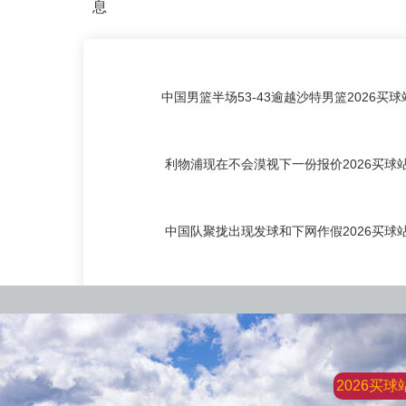
息
中国男篮半场53-43逾越沙特男篮2026买
利物浦现在不会漠视下一份报价2026买球
中国队聚拢出现发球和下网作假2026买球
2026买